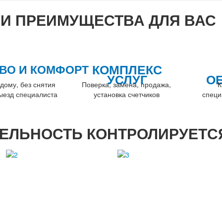
И ПРЕИМУЩЕСТВА ДЛЯ ВАС
КОМПЛЕКС
ВО И КОМФОРТ
УСЛУГ
О
дому, без снятия
Поверка, замена, продажа,
К
выезд специалиста
установка счетчиков
специ
ЕЛЬНОСТЬ КОНТРОЛИРУЕТС